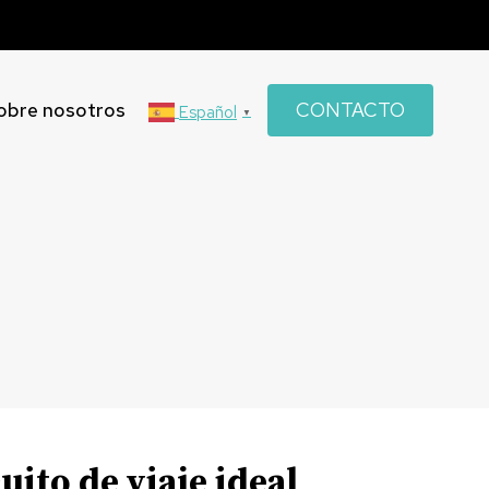
obre nosotros
CONTACTO
Español
▼
uito de viaje ideal