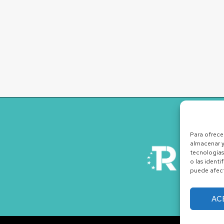
Para ofrece
almacenar y
tecnologías
o las identi
puede afect
AC