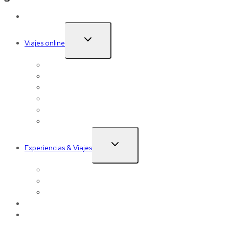
Home
ALTERNAR
Viajes online
MENÚ
HIJO
Ofertas
Vuelos
Hoteles
Coches de alquiler
Cruceros
Circuitos de viaje
ALTERNAR
Experiencias & Viajes
MENÚ
HIJO
Viajes a medida
Experiencias
Nuestros viajes
Sobre nosotros
Contacto