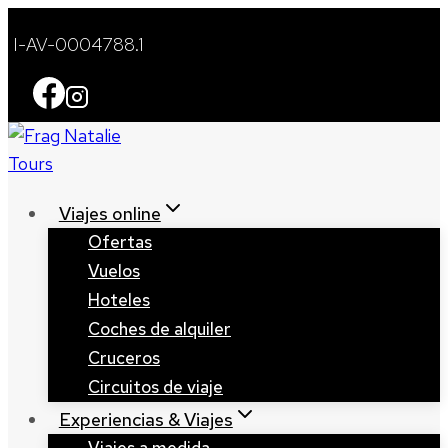
Saltar
I-AV-0004788.1
al
contenido
Viajes online
Ofertas
Vuelos
Hoteles
Coches de alquiler
Cruceros
Circuitos de viaje
Experiencias & Viajes